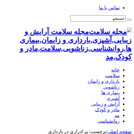
تماس با ما
مجله سلامت آرایش و
زیبایی,آشپزی,بارداری و زایمان,بیماری
ها,روانشناسی,زناشویی,سلامت,مادر و
کودک,مد
خانه
سلامت
بارداری و زایمان
زناشویی
بیماری ها
آشپزی
آرایش و زیبایی
مادر و کودک
مد
روانشناسی
صفحه اصلی
/
برچسب:
پر ادراری در بارداری