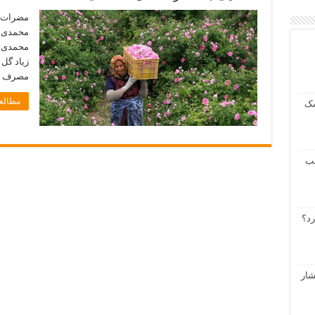
مضرات گ
محمدی 
محمدی 
زیاد گل
مصرف زی
مطالعه
شک
طب
رد؟
شار