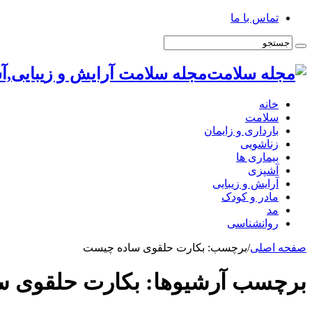
تماس با ما
مجله سلامت آرایش و زیبایی,آ
خانه
سلامت
بارداری و زایمان
زناشویی
بیماری ها
آشپزی
آرایش و زیبایی
مادر و کودک
مد
روانشناسی
صفحه اصلی
/
برچسب:
بکارت حلقوی ساده چیست
برچسب آرشیوها:
بکارت حلقوی 