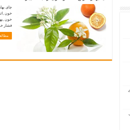
چای بهار
خون ,اثر
خون ,بها
فشار خ
مطالعه
ی