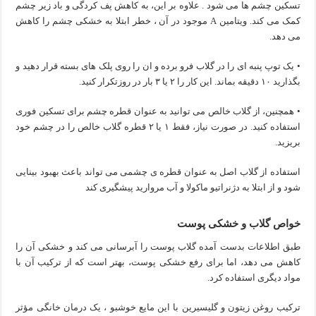
تسکین چشم ها می شود . علاوه بر این، به کاهش پف کردگی و باد زیر چشم
کمک می کند. ویتامین A موجود در آن ، خطر ابتلا به خشکی چشم را کاهش
می دهد.
• یک توپ پنبه ای را در گلاب فرو برده و ان را روی پلک های بسته قرار دهید و
بگذارید ۱۰ دقیقه بماند. این کار را ۲ یا ۳ بار در روزتکرار کنید.
• همچنین، از گلاب خالص می توانید به عنوان قطره چشم برای تسکین فوری
استفاده کنید. در صورت نیاز، فقط ۱ یا ۲ قطره گلاب خالص را در چشم خود
بریزید.
استفاده از گلاب اصل به عنوان قطره ی چشمی می تواند باعث بهبود بینایی
شود و از ابتلا به دژنراتیو ماکولا و آب مروارید پیشگیری کند
خواص گلاب و خشکی پوست
طبق اطلاعات بدست آمده گلاب پوست را آبرسانی می کند و خشکی آن را
کاهش می دهد، اما برای رفع خشکی پوست، بهتر است که از ترکیب آن با
مواد دیگری استفاده کرد.
ترکیب روغن زیتون و گلیسیرین با این مایع خوشبو ، یک درمان خانگی مؤثر