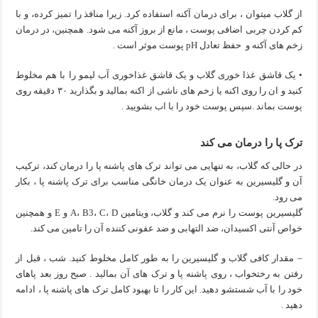
از گلاب میتوان ، برای درمان آکنه استفاده کرد. زیرا منافذ را تمیز کرده، و با
کم کردن چربی اضافی پوست ، مانع از بروز آکنه می شود. همچنین، در درمان
زخم های آکنه و حفظ تعادل pH پوست موثر است .
• یک قاشق غذا خوری گلاب و یک قاشق غذاخوری آب لیمو را با هم مخلوط
کنید و ان را روی اکنه یا زخم های ناشی از اکنه بمالید و بگذارید ۳۰ دقیقه روی
پوست بماند .سپس پوست خود را با اب بشویید .
ترک پا را درمان می کند
در حالی که گلاب، به تنهایی می تواند ترک های پاشنه پا را درمان کند، ترکیب
آن و گلیسیرین به عنوان یک درمان خانگی مناسب برای ترک پاشنه پا ، بکار
می رود.
گلیسیرین پوست را نرم می کند و گلاب، ویتامین A، B3، C، D و E و همچنین
خواص آنتی اکسیدان، ضد التهابی و ضد عفونی کننده آن را تامین می کند.
– مقدار کافی گلاب و گلیسیرین را به طور کامل مخلوط کنید. شب ، قبل از
رفتن به رختخواب ، روی پاشنه پا و ترک های آن بمالید . صبح روز بعد پاهای
خود را با آب شستشو دهید. این کار را تا بهبود کامل ترک های پاشنه پا ، ادامه
دهید .