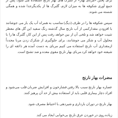
برای پختن «مربای بهار» از گلبرگ های بهار نارنج استفاده می شود، پس از
جمع آوری شکوفه ها به میزان لازم، گلبرگ ها از یکدیگرجدا شده و همگی
شسته می شوند.
سپس شکوفه ها را در ظرف (دیگ) مناسب به همراه آب یک بار می جوشانند
با افزودن مقدارکمی از آب نارنج سال گذشته رنگ سفید این گل های معطر
تثبیت خواهد شد و تلخی آن از بین خواهد رفت پس از این کار، گلبرگ ها را با
محلول آب و شکر می جوشانند، برای جلوگیری از شکرک زدن مربا مجدداً
ازمقداری آب نارنج استفاده می کنیم مربای به دست آمده هر ذائقه ای را
شیفته خود خواهد کرد.مربای بهار نارنج مقوی معده و ضد تشنج است.
مضرات بهار نارنج
عصاره بهار نارنج سبب بالا رفتن فشارخون و افزایش ضربان قلب می‌شود و
افراد دچار بیماری قلبی باید از استفاده بیش از حد آن پرهیز کنند.
بهار نارنج در دوران بارداری و شیردهی با احتیاط مصرف شود.
زیاده روی در خوردن عرق نارنج بی‌خوابی ایجاد می کند.