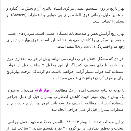
بهار نارنج بر روی سیستم عصبی مرکزی انسان تاثیری آرام بخش می گذارد و
به همین دلیل درمانی فوق العاده برای بی خوابی و اضطراب (Anxiety) و
تسکین اعصاب است.
بهارنارنج آرامش‌بخش و ضدهیجانات دستگاه عصبی است. سردردهای عصبی
و همچنین میگرنی را کاهش می‌دهد. نشاط آور است. عرق بهار نارنج برای
رفع غم و افسردگی(Depression) مفید است.
افرادی که مشکل اختلال خواب دارند، می ‌توانند پیش از خواب، مقداری عرق
بهار نارنج با چای مصرف کنند.اگر از این محلول ۲ ساعت قبل از خواب
استفاده کنند خواب بسیار آرامی خواهند داشت. دم کرده گل درخت بهارنارنج
برای برطرف کردن قولنج های عصبی مفید است.
با توجه به نتایج به‌دست آمده از یک مطالعه، از
بهار نارنج
می‌توان به‌عنوان
یک پیش داروی موثر جهت کاهش اضطراب بیماران قبل از عمل جراحی
استفاده کرد. این مطالعه با هدف مقایسه تاثیر عرق بهار نارنج و دیازپام بر
اضطراب بیماران قبل از عمل جراحی انجام شد.
در این مطالعه تعداد ۶۰ بیمار ۱۴ تا ۴۸ ساله مراجعه‌کننده جهت عمل جراحی،
انتخاب و به‌طور تصادفی در دو گروه ۳۰ نفره تقسیم شدند. ۲ ساعت قبل از