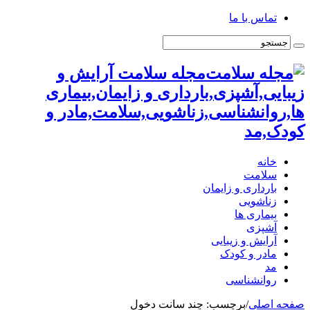
تماس با ما
مجله سلامت آرایش و
زیبایی,آشپزی,بارداری و زایمان,بیماری
ها,روانشناسی,زناشویی,سلامت,مادر و
کودک,مد
خانه
سلامت
بارداری و زایمان
زناشویی
بیماری ها
آشپزی
آرایش و زیبایی
مادر و کودک
مد
روانشناسی
صفحه اصلی
/
برچسب:
چند سانت دخول