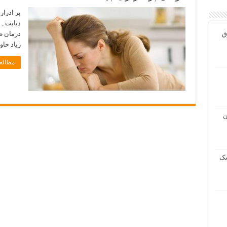
پر ادرار
دیابت , 
ق
درمان طب
زیاد حاو
مطالعه
ن
شک