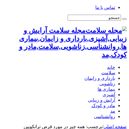
تماس با ما
مجله سلامت آرایش و
زیبایی,آشپزی,بارداری و زایمان,بیماری
ها,روانشناسی,زناشویی,سلامت,مادر و
کودک,مد
خانه
سلامت
بارداری و زایمان
زناشویی
بیماری ها
آشپزی
آرایش و زیبایی
مادر و کودک
مد
روانشناسی
صفحه اصلی
/
برچسب:
همه چیز در مورد قرص ترانکوپین