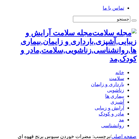
تماس با ما
مجله سلامت آرایش و
زیبایی,آشپزی,بارداری و زایمان,بیماری
ها,روانشناسی,زناشویی,سلامت,مادر و
کودک,مد
خانه
سلامت
بارداری و زایمان
زناشویی
بیماری ها
آشپزی
آرایش و زیبایی
مادر و کودک
مد
روانشناسی
صفحه اصلی
/
برچسب:
مضرات خوردن سبوس برنج قهوه ای