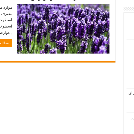
موارد 
مصرف ز
اسطوخو
اسطوخو
, عوار
مطالعه
رای
ر