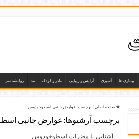
بیماری ها
آشپزی
آرایش و زیبایی
مادر و کودک
مد
روانشناسی
صفحه اصلی
/
برچسب:
عوارض جانبی اسطوخودوس
برچسب آرشیوها:
عوارض جانبی اسط
آشنایی با مضرات اسطوخودوس