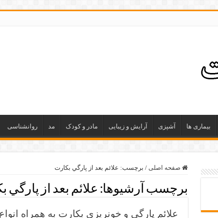
بیماری ها
آشپزی
آرایش و زیبایی
مادر و کودک
مد
روانشناسی
صفحه اصلی
/
برچسب:
علائم بعد از پارگي بكارت
برچسب آرشیوها:
علائم بعد از پارگي ب
علائم پارگی و خونریزی بکارت به همراه انواع