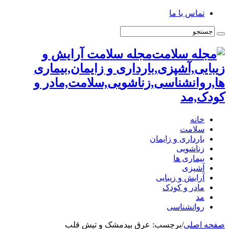
تماس با ما
مجله سلامت آرایش و
زیبایی,آشپزی,بارداری و زایمان,بیماری
ها,روانشناسی,زناشویی,سلامت,مادر و
کودک,مد
خانه
سلامت
بارداری و زایمان
زناشویی
بیماری ها
آشپزی
آرایش و زیبایی
مادر و کودک
مد
روانشناسی
صفحه اصلی
/
برچسب:
عرق بیدمشک و تپش قلب