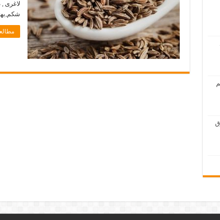
لاغری ,
شکم,بهت
مطالعه
م
ق