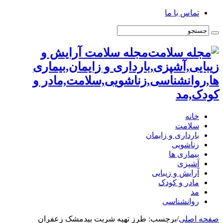
تماس با ما
مجله سلامت آرایش و
زیبایی,آشپزی,بارداری و زایمان,بیماری
ها,روانشناسی,زناشویی,سلامت,مادر و
کودک,مد
خانه
سلامت
بارداری و زایمان
زناشویی
بیماری ها
آشپزی
آرایش و زیبایی
مادر و کودک
مد
روانشناسی
صفحه اصلی
/
برچسب:
طرز تهیه شربت بیدمشک زعفران