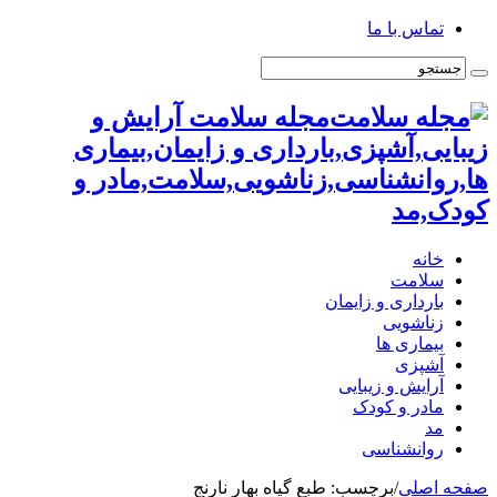
تماس با ما
مجله سلامت آرایش و
زیبایی,آشپزی,بارداری و زایمان,بیماری
ها,روانشناسی,زناشویی,سلامت,مادر و
کودک,مد
خانه
سلامت
بارداری و زایمان
زناشویی
بیماری ها
آشپزی
آرایش و زیبایی
مادر و کودک
مد
روانشناسی
صفحه اصلی
/
برچسب:
طبع گیاه بهار نارنج