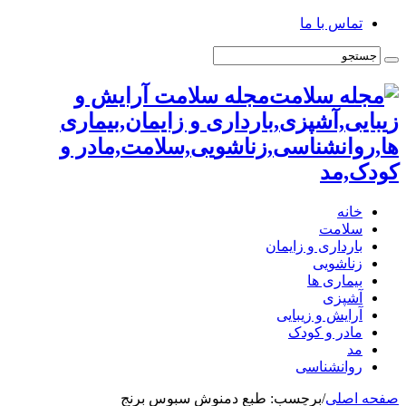
تماس با ما
مجله سلامت آرایش و
زیبایی,آشپزی,بارداری و زایمان,بیماری
ها,روانشناسی,زناشویی,سلامت,مادر و
کودک,مد
خانه
سلامت
بارداری و زایمان
زناشویی
بیماری ها
آشپزی
آرایش و زیبایی
مادر و کودک
مد
روانشناسی
صفحه اصلی
/
برچسب:
طبع دمنوش سبوس برنج