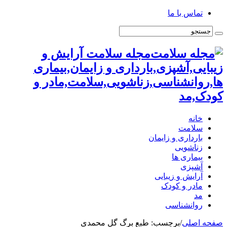
تماس با ما
مجله سلامت آرایش و
زیبایی,آشپزی,بارداری و زایمان,بیماری
ها,روانشناسی,زناشویی,سلامت,مادر و
کودک,مد
خانه
سلامت
بارداری و زایمان
زناشویی
بیماری ها
آشپزی
آرایش و زیبایی
مادر و کودک
مد
روانشناسی
صفحه اصلی
/
برچسب:
طبع برگ گل محمدی