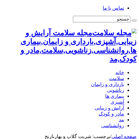
تماس با ما
مجله سلامت آرایش و
زیبایی,آشپزی,بارداری و زایمان,بیماری
ها,روانشناسی,زناشویی,سلامت,مادر و
کودک,مد
خانه
سلامت
بارداری و زایمان
زناشویی
بیماری ها
آشپزی
آرایش و زیبایی
مادر و کودک
مد
روانشناسی
صفحه اصلی
/
برچسب:
شربت گلاب و بهارنارنج