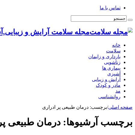
تماس با ما
مجله سلامت آرایش و زیبایی,آ
خانه
سلامت
بارداری و زایمان
زناشویی
بیماری ها
آشپزی
آرایش و زیبایی
مادر و کودک
مد
روانشناسی
صفحه اصلی
/
برچسب:
درمان طبیعی پر ادراری
برچسب آرشیوها:
درمان طبیعی پر