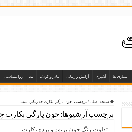
بیماری ها
آشپزی
آرایش و زیبایی
مادر و کودک
مد
روانشناسی
صفحه اصلی
/
برچسب:
خون پارگي بكارت چه رنگي است
برچسب آرشیوها:
خون پارگي بكارت چ
تفاوت رنگ خون پریود و پرده بکارت