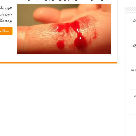
خون بكا
خون پار
ک
پرده بک
مطالعه
ق
 به
ص