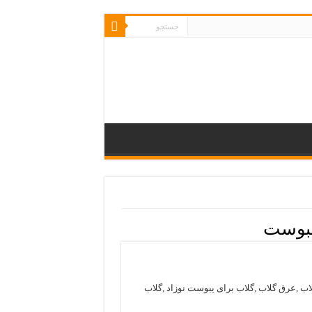
یبوست
ب ,عرق گلاب ,گلاب برای یبوست نوزاد ,گلاب