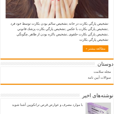
تشخيص پارگي بكارت در خانه ,تشخيص سالم بودن بكارت توسط خود فرد
,تشخيص پارگي بكارت با عکس ,تشخيص پارگي بكارت پزشك قانوني
,تشخيص پارگي بكارت حلقوی ,تشخیص باکره بودن از ظاهر ,چگونگي
تشخيص پارگي بكارت
مطالعه بیشتر »
دوستان
مجله سلامت
سوالات آیین نامه
نوشته‌های اخیر
با موارد مصرف و عوارض قرص ترانکوپین آشنا شوید