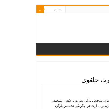
رت حلقوی
فرد ,تشخيص پارگي بكارت با عکس ,تشخيص
ره بودن از ظاهر ,چگونگي تشخيص پارگي