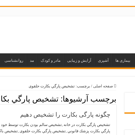
بیماری ها
آشپزی
آرایش و زیبایی
مادر و کودک
مد
روانشناسی
صفحه اصلی
/
برچسب:
تشخيص پارگي بكارت حلقوی
برچسب آرشیوها:
تشخيص پارگي بكا
چگونه پارگی بکارت را تشخیص دهیم
تشخيص پارگي بكارت در خانه ,تشخيص سالم بودن بكارت توسط خود 
پارگي بكارت پزشك قانوني ,تشخيص پارگي بكارت حلقوی ,تشخیص باک