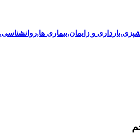
شپزی,بارداری و زایمان,بیماری ها,روانشناسی
م