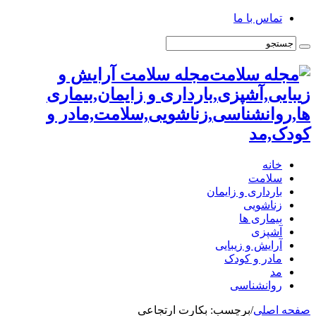
تماس با ما
مجله سلامت آرایش و
زیبایی,آشپزی,بارداری و زایمان,بیماری
ها,روانشناسی,زناشویی,سلامت,مادر و
کودک,مد
خانه
سلامت
بارداری و زایمان
زناشویی
بیماری ها
آشپزی
آرایش و زیبایی
مادر و کودک
مد
روانشناسی
صفحه اصلی
/
برچسب:
بکارت ارتجاعی