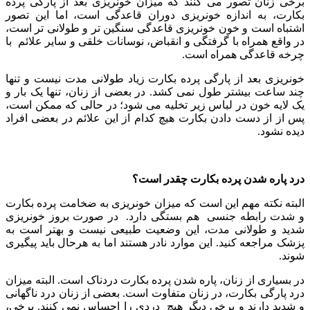
برخی زنان تصور می کنند که میزان خونریزی بعد از پارگی پرده
بکارت، به اندازه خونریزی دوران قاعدگی است، اما این تصور
اشتباه است و خون خونریزی قاعدگی سنگین تر و طولانی تر است،
در واقع همراه با گرفتگی و انقباض، نوسانات خلقی و سایر علائم با
چرخه قاعدگی همراه است.
خونریزی بعد از پارگی پرده بکارت زیاد طولانی مدت نیست و تنها
چند ساعت بیشتر طول نمی کشد. در بعضی از زنان، تنها یک بار و
یک لایه خون در لباس زیر تخلیه می شود؛ در حالی که ممکن است،
پس از از دست دادن بکارت هیچ کدام از این علائم در بعضی افراد
دیده نشود.
درد پاره شدن پرده بکارت چقدر است؟
البته نکته مهم این است که میزان خونریزی به ضخامت پرده بکارت
و شدت رابطه جنسی هم بستگی دارد. در صورت بروز خونریزی
شدید و طولانی مدت، این وضعیت طبیعی نیست و بهتر است به
پزشک مراجعه کنید. این موارد نادر هستند اما به هرحال باید پیگیری
شوند.
در بسیاری از زنان، پاره شدن پرده بکارت دردناک است. البته میزان
درد پارگی بکارت، در زنان متفاوت است. بعضی از زنان درد ناگهانی
و شدید دارند و برخی دیگر هیچ دردی را احساس نمی کنند. برخی،