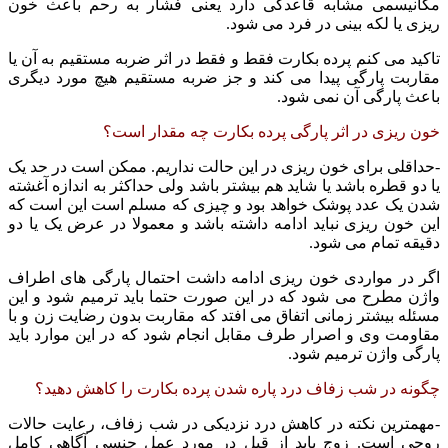
مکانیسمی مشابه قاعدگی دارد یعنی فشار به رحم باعث خون
ریزی یا لکه بینی در فرد می شود.
تاکید می کنم پرده بکارت فقط و فقط در اثر ضربه مستقیم به آن یا
مقاربت پارگی پیدا می کند و جز ضربه مستقیم هیچ مورد دیگری
باعث پارگی آن نمی شود.
خون ریزی در اثر پارگی پرده بکارت چه مقدار است؟
-حداقلی برای خون ریزی در این حالت نداریم. ممکن است در حد یک
یا دو قطره باشد یا شاید هم بیشتر باشد ولی حداکثر به اندازه آغشته
شدن یک عدد پوشک خواهد بود و چیزی که مسلم است این است که
این خون ریزی نباید ادامه داشته باشد و معمولا در عرض یک یا دو
دقیقه تمام می شود.
اگر در مواردی خون ریزی ادامه داشت احتمال پارگی های اطراف
واژن مطرح می شود که در این صورت حتما باید ترمیم شود و این
مسئله بیشتر زمانی اتفاق می افتد که مقاربت بدون رضایت زن و با
مقاومت وی و اصرار طرف مقابل انجام شود که در این موارد باید
پارگی واژن ترمیم شود.
چگونه در شب زفاف درد پاره شدن پرده بکارت را کاهش دهید؟
-مهمترین نکته در کاهش درد نزدیکی در شب زفاف، رعایت حالات
روحی است. زوج باید از قبل در مورد عمل جنسی آگاهی کامل