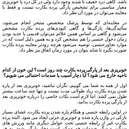
باشد. گاهی درد خفیف تا شدید وجود دارد ولی در کل درد یا خونریزی
معیار مناسبی برای تشخیص پارگی پرده بکارت نیست و فقط با
معاینه می‌توان در مورد آن نظر داد.
در معاینه‌ای که توسط پزشک متخصص متبحر انجام می‌شود،
سائیدگی‌ها، پارگی‌ها و گاهی کبودی‌های پرده بکارت مشخص
می‌شود و گاهی بر اساس همین علائم می‌توان قدیمی یا جدید بودن
زمان دخول جنسی را هم مشخص کرد و به همین دلیل است که در
موارد تجاوزجنسی، توصیه می‌شود هرچه زودتر معاینه پرده بکارت
صورت بگیرد تا شاید بتوان در مورد زمان اتفاق نیز نظر داد.
خونریزی بعد از پارگی پرده بکارت چند روز است؟ این خون از کدام
ناحیه خارج می شود؟ آیا دچار آسیب یا صدمات احتمالی می شویم؟
اول از همه به شما می گوییم، نگران نباشید، خونریزی بعد از پاره
شدن پرده بکارت زیاد طولانی مدت نیست و تنها چند ساعت بیشتر
طول نمی کشد. اما لازم است نکات خاصی را درباره خونریزی بعد
از پارگی پرده بکارت بدانید.
در اولین رابطه جنسی و هنگام پاره شدن پرده بکارت، غشای بسیار
نازکی در واژن پاره شده و خونریزی جزئی ایجاد می شود. البته پرده
بکارت غیر از رابطه جنسی تحت عوامل دیگری مانند ورزش های
سنگین و دیگر صدمات هم ممکن است دچار پارگی شود. به هر