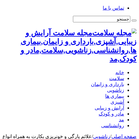
تماس با ما
مجله سلامت آرایش و
زیبایی,آشپزی,بارداری و زایمان,بیماری
ها,روانشناسی,زناشویی,سلامت,مادر و
کودک,مد
خانه
سلامت
بارداری و زایمان
زناشویی
بیماری ها
آشپزی
آرایش و زیبایی
مادر و کودک
مد
روانشناسی
صفحه اصلی
/
زناشویی
/
علائم پارگی و خونریزی بکارت به همراه انواع