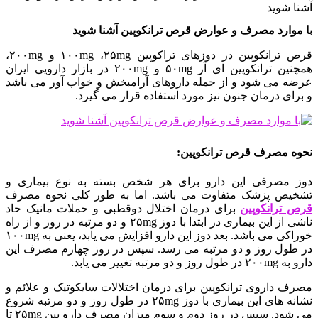
آشنا شوید
با موارد مصرف و عوارض قرص ترانکوپین آشنا شوید
قرص ترانکوپین در دوزهای تراکوپین ۱۰۰mg ،۲۵mg و ۲۰۰mg،
همچنین ترانکوپین ای آر ۵۰mg و ۲۰۰mg در بازار دارویی ایران
عرضه می شود و از جمله داروهای آرامبخش و خواب آور می باشد
و برای درمان جنون نیز مورد استفاده قرار می گیرد.
نحوه مصرف قرص ترانکوپین:
دوز مصرفی این دارو برای هر شخص بسته به نوع بیماری و
تشخیص پزشک متفاوت می باشد. اما به طور کلی نحوه مصرف
قرص ترانکوپین
برای درمان اختلال دوقطبی و حملات مانیک حاد
ناشی از این بیماری در ابتدا با دوز ۲۵mg و دو مرتبه در روز و از راه
خوراکی می باشد. بعد دوز این دارو افزایش می یابد، یعنی به ۱۰۰mg
در طول روز و دو مرتبه می رسد. سپس در روز چهارم مصرف این
دارو به ۲۰۰mg در طول روز و دو مرتبه تغییر می یابد.
مصرف داروی ترانکوپین برای درمان اختلالات سایکوتیک و علائم و
نشانه های این بیماری با دوز ۲۵mg در طول روز و دو مرتبه شروع
می شود. سپس در روز دوم و سوم میزان مصرف دارو بین ۲۵mg تا