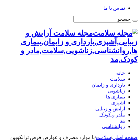
تماس با ما
مجله سلامت آرایش و
زیبایی,آشپزی,بارداری و زایمان,بیماری
ها,روانشناسی,زناشویی,سلامت,مادر و
کودک,مد
خانه
سلامت
بارداری و زایمان
زناشویی
بیماری ها
آشپزی
آرایش و زیبایی
مادر و کودک
مد
روانشناسی
صفحه اصلی
/
سلامت
/
با موارد مصرف و عوارض قرص ترانکوپین