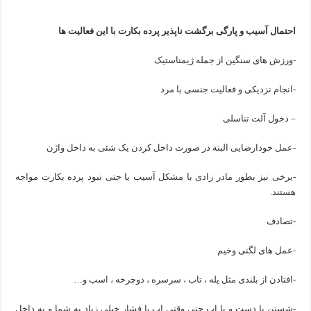
احتمال آسیب و پارگی برگشت ناپذیر پرده بکارت با این فعالیت ها
-ورزش های سنگین از جمله ژیمناستیک
-انجام نزدیکی و فعالیت جنسی با مرد
– دخول آلت تناسلی
-عمل خودارضایی البته در صورت داخل کردن یک شئی به داخل واژن
-برخی نیز بطور مادر زادی با مشکل آسیب یا حتی نبود پرده بکارت مواجه
هستند.
-تصادف
-عمل های لگنی وخیم
-افتادن از بلندی مثل پله ، تاب ، سرسره ، دوچرخه ، اسب و…
-شستن با دست و با اب حتی وقتی اب با فشار خیلی زیاد به شما و به داخل